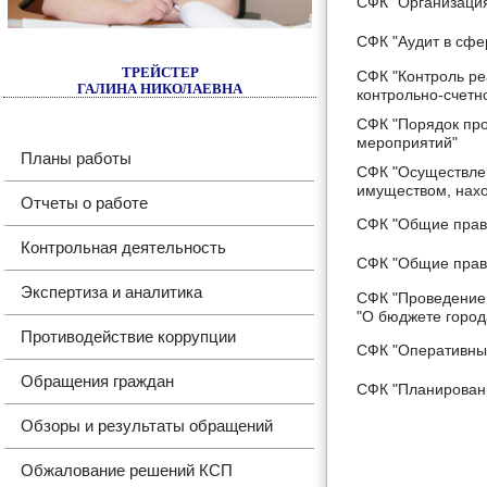
СФК "Организация
СФК "Аудит в сфер
ТРЕЙСТЕР
СФК "Контроль ре
ГАЛИНА НИКОЛАЕВНА
контрольно-счетн
СФК "Порядок про
мероприятий"
Планы работы
СФК "Осуществлен
имуществом, нах
Отчеты о работе
СФК "Общие прави
Контрольная деятельность
СФК "Общие прав
Экспертиза и аналитика
СФК "Проведение 
"О бюджете город
Противодействие коррупции
СФК "Оперативный
Обращения граждан
СФК "Планировани
Обзоры и результаты обращений
Обжалование решений КСП